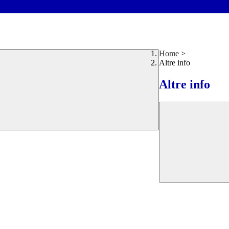
Home
>
Altre info
Altre info