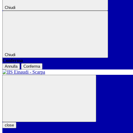
Chiudi
Chiudi
Conferma
Annulla
Conferma
close