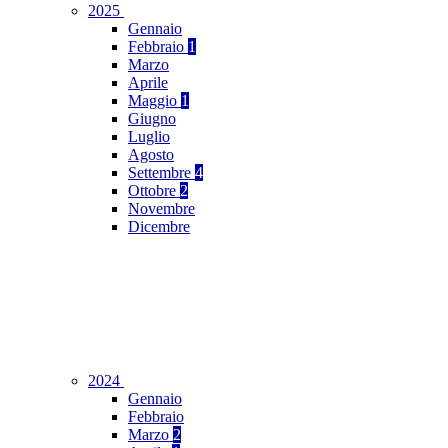
2025
Gennaio
Febbraio
1
Marzo
Aprile
Maggio
1
Giugno
Luglio
Agosto
Settembre
4
Ottobre
2
Novembre
Dicembre
2024
Gennaio
Febbraio
Marzo
2