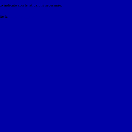
o indicato con le istruzioni necessarie.
ite la
Login Spaggiari