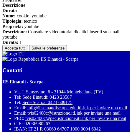
Descrizione
Durata
Nome:
cookie_youtube
Tipologia:
tecnico
Proprieta:
youtube
Descrizione:
Consultare videotutorial didattici inseriti su canali
youtube
Durata:
1
Accetta tutti
Salva le preferenze
IIS Einaudi - Scarpa
Contatti
IIS Einaudi - Scarpa
Via J. Sansovino, 6 - 31044 Montebelluna (TV)
Tel:
Sede Einaudi: 0423 23587
Tel:
Sede Scarpa: 0423 609175
Email:
info@iiseinaudiscarpa.edu.it
Link per inviare una mail
Email:
tvis02400c@istruzione.it
Link per inviare una mail
PEC:
tvis02400c@pec.istruzione.it
Link per inviare una mail
C.F.: 92036980263
IBAN: IT 21 R 03069 64707 1000 0004 6042