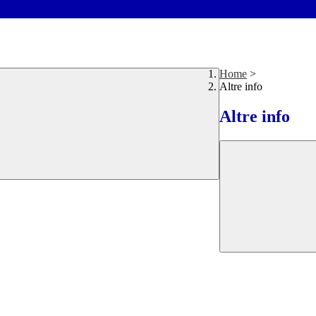
Home
>
Altre info
Altre info