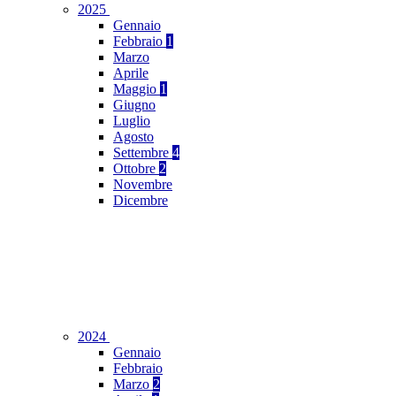
2025
Gennaio
Febbraio
1
Marzo
Aprile
Maggio
1
Giugno
Luglio
Agosto
Settembre
4
Ottobre
2
Novembre
Dicembre
2024
Gennaio
Febbraio
Marzo
2