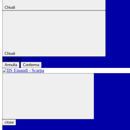
Chiudi
Chiudi
Conferma
Annulla
Conferma
close