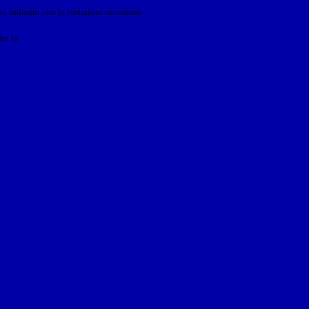
o indicato con le istruzioni necessarie.
ite la
Login Spaggiari