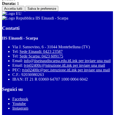
Durata:
1
Accetta tutti
Salva le preferenze
IIS Einaudi - Scarpa
Contatti
IIS Einaudi - Scarpa
Via J. Sansovino, 6 - 31044 Montebelluna (TV)
Tel:
Sede Einaudi: 0423 23587
Tel:
Sede Scarpa: 0423 609175
Email:
info@iiseinaudiscarpa.edu.it
Link per inviare una mail
Email:
tvis02400c@istruzione.it
Link per inviare una mail
PEC:
tvis02400c@pec.istruzione.it
Link per inviare una mail
C.F.: 92036980263
IBAN: IT 21 R 03069 64707 1000 0004 6042
Seguici su
Facebook
Youtube
Instagram