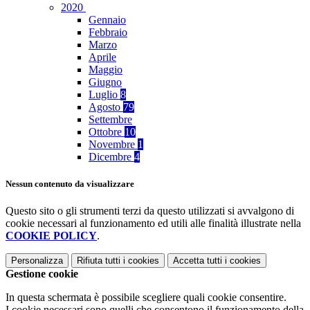
2020
Gennaio
Febbraio
Marzo
Aprile
Maggio
Giugno
Luglio
8
Agosto
79
Settembre
Ottobre
10
Novembre
1
Dicembre
4
Nessun contenuto da visualizzare
Questo sito o gli strumenti terzi da questo utilizzati si avvalgono di
cookie necessari al funzionamento ed utili alle finalità illustrate nella
COOKIE POLICY
.
Personalizza
Rifiuta tutti
i cookies
Accetta tutti
i cookies
Gestione cookie
In questa schermata è possibile scegliere quali cookie consentire.
I cookie necessari sono quelli che consentono il funzionamento della