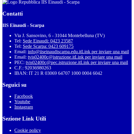
IIS Einaudi - Scarpa
Contatti
IIS Einaudi - Scarpa
Via J. Sansovino, 6 - 31044 Montebelluna (TV)
Tel:
Sede Einaudi: 0423 23587
Tel:
Sede Scarpa: 0423 609175
Email:
info@iiseinaudiscarpa.edu.it
Link per inviare una mail
Email:
tvis02400c@istruzione.it
Link per inviare una mail
PEC:
tvis02400c@pec.istruzione.it
Link per inviare una mail
C.F.: 92036980263
IBAN: IT 21 R 03069 64707 1000 0004 6042
Seguici su
Facebook
Youtube
Instagram
Sezione Link Utili
Cookie policy