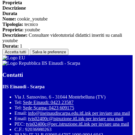
Proprieta
Descrizione
Durata
Nome:
cookie_youtube
Tipologia:
tecnico
Proprieta:
youtube
Descrizione:
Consultare videotutorial didattici inseriti su canali
youtube
Durata:
1
Accetta tutti
Salva le preferenze
IIS Einaudi - Scarpa
Contatti
IIS Einaudi - Scarpa
Via J. Sansovino, 6 - 31044 Montebelluna (TV)
Tel:
Sede Einaudi: 0423 23587
Tel:
Sede Scarpa: 0423 609175
Email:
info@iiseinaudiscarpa.edu.it
Link per inviare una mail
Email:
tvis02400c@istruzione.it
Link per inviare una mail
PEC:
tvis02400c@pec.istruzione.it
Link per inviare una mail
C.F.: 92036980263
IBAN: IT 21 R 03069 64707 1000 0004 6042