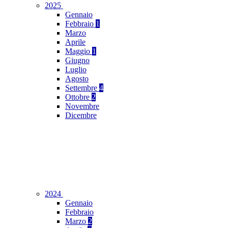
2025
Gennaio
Febbraio
1
Marzo
Aprile
Maggio
1
Giugno
Luglio
Agosto
Settembre
4
Ottobre
2
Novembre
Dicembre
2024
Gennaio
Febbraio
Marzo
2