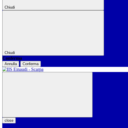
Chiudi
Chiudi
Conferma
Annulla
Conferma
close