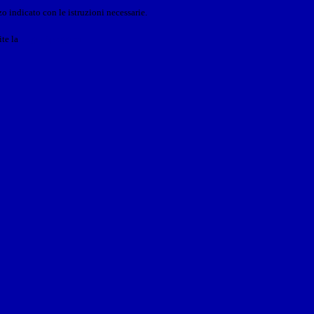
o indicato con le istruzioni necessarie.
ite la
Login Spaggiari