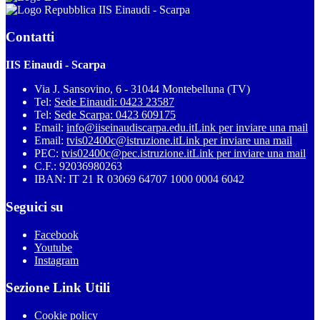
IIS Einaudi - Scarpa
Contatti
IIS Einaudi - Scarpa
Via J. Sansovino, 6 - 31044 Montebelluna (TV)
Tel:
Sede Einaudi: 0423 23587
Tel:
Sede Scarpa: 0423 609175
Email:
info@iiseinaudiscarpa.edu.it
Link per inviare una mail
Email:
tvis02400c@istruzione.it
Link per inviare una mail
PEC:
tvis02400c@pec.istruzione.it
Link per inviare una mail
C.F.: 92036980263
IBAN: IT 21 R 03069 64707 1000 0004 6042
Seguici su
Facebook
Youtube
Instagram
Sezione Link Utili
Cookie policy