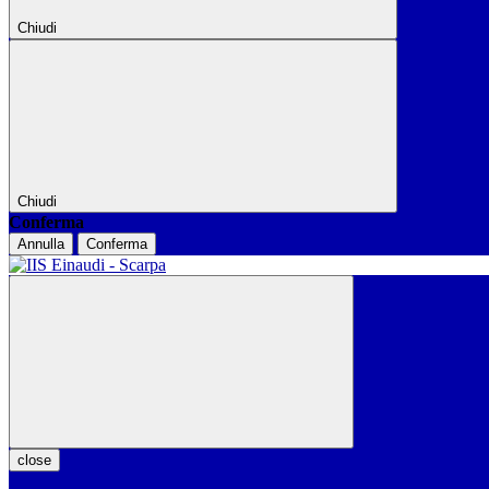
Chiudi
Chiudi
Conferma
Annulla
Conferma
close