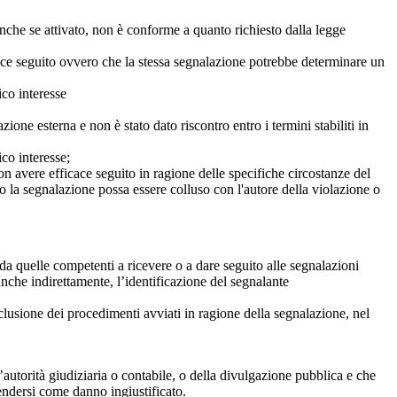
anche se attivato, non è conforme a quanto richiesto dalla legge
icace seguito ovvero che la stessa segnalazione potrebbe determinare un
ico interesse
ne esterna e non è stato dato riscontro entro i termini stabiliti in
co interesse;
on avere efficace seguito in ragione delle specifiche circostanze del
o la segnalazione possa essere colluso con l'autore della violazione o
da quelle competenti a ricevere o a dare seguito alle segnalazioni
anche indirettamente, l’identificazione del segnalante
clusione dei procedimenti avviati in ragione della segnalazione, nel
autorità giudiziaria o contabile, o della divulgazione pubblica e che
tendersi come danno ingiustificato.