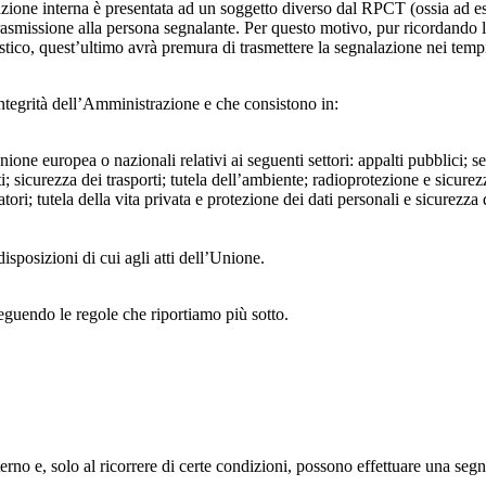
azione interna è presentata ad un soggetto diverso dal RPCT (ossia ad ese
trasmissione alla persona segnalante. Per questo motivo, pur ricordand
lastico, quest’ultimo avrà premura di trasmettere la segnalazione nei tem
ntegrità dell’Amministrazione e che consistono in:
Unione europea o nazionali relativi ai seguenti settori: appalti pubblici; s
; sicurezza dei trasporti; tutela dell’ambiente; radioprotezione e sicurez
ri; tutela della vita privata e protezione dei dati personali e sicurezza de
isposizioni di cui agli atti dell’Unione.
seguendo le regole che riportiamo più sotto.
 interno e, solo al ricorrere di certe condizioni, possono effettuare una s