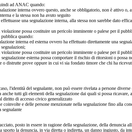
o quindi ad ANAC quando:
gnalazione interna ovvero questo, anche se obbligatorio, non è attivo o, 
nterna e la stessa non ha avuto seguito
e effettuasse una segnalazione interna, alla stessa non sarebbe dato eff
 violazione possa costituire un pericolo imminente o palese per il pubbl
e pubblica quando:
azione interna ed esterna ovvero ha effettuato direttamente una segnalazio
e segnalazioni;
 violazione possa costituire un pericolo imminente o palese per il pubbli
 segnalazione esterna possa comportare il rischio di ritorsioni o possa n
 o distrutte prove oppure in cui vi sia fondato timore che chi ha ricevut
so, l'identità del segnalante, non può essere rivelata a persone diverse 
nche tutti gli elementi della segnalazione dai quali si possa ricavare, 
al diritto di accesso civico generalizzato
one coinvolte e delle persone menzionate nella segnalazione fino alla con
a segnalante
iato, posto in essere in ragione della segnalazione, della denuncia all’
sporto la denuncia, in via diretta o indiretta, un danno ingiusto, da in