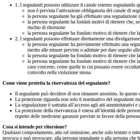
1. I segnalanti possono utilizzare il canale esterno segnaland
non è prevista l’attivazione obbligatoria del canale di se
la persona segnalante ha già effettuato una segnalazione i
la persona segnalante ha fondati motivi di ritenere che, s
rischio di ritorsione
la persona segnalante ha fondato motivo di ritenere che la
2. I segnalanti possono effettuare direttamente una divulgazion
la persona segnalante ha previamente effettuato una segnal
merito alle misure previste o adottate per dare seguito all
la persona segnalante ha fondato motivo di ritenere che la
la persona segnalante ha fondato motivo di ritenere che la
caso concreto, come quelle in cui possano essere occultate
coinvolto nella violazione stessa
Come viene protetta la riservatezza del segnalante?
Il segnalante può decidere di non rimanere anonimo. In questo ca
La protezione riguarda non solo il nominativo del segnalante ma a
La segnalazione è sottratta all’accesso agli atti amministrativi e 
La protezione della riservatezza è estesa all’identità delle pers
rispetto delle medesime garanzie previste in favore della person
Cosa si intende per ritorsione?
Qualsiasi comportamento, atto od omissione, anche solo tentato o minacc
provoca o può provocare, alla persona segnalante o alla persona che ha 