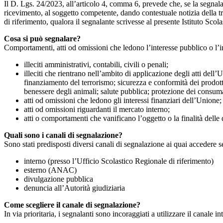
Il D. Lgs. 24/2023, all’articolo 4, comma 6, prevede che, se la segnal
ricevimento, al soggetto competente, dando contestuale notizia della 
di riferimento, qualora il segnalante scrivesse al presente Istituto Sco
Cosa si può segnalare?
Comportamenti, atti od omissioni che ledono l’interesse pubblico o l’i
illeciti amministrativi, contabili, civili o penali;
illeciti che rientrano nell’ambito di applicazione degli atti dell’
finanziamento del terrorismo; sicurezza e conformità dei prodotti
benessere degli animali; salute pubblica; protezione dei consumato
atti od omissioni che ledono gli interessi finanziari dell’Unione;
atti od omissioni riguardanti il mercato interno;
atti o comportamenti che vanificano l’oggetto o la finalità delle d
Quali sono i canali di segnalazione?
Sono stati predisposti diversi canali di segnalazione ai quai accedere 
interno (presso l’Ufficio Scolastico Regionale di riferimento)
esterno (ANAC)
divulgazione pubblica
denuncia all’Autorità giudiziaria
Come scegliere il canale di segnalazione?
In via prioritaria, i segnalanti sono incoraggiati a utilizzare il canale