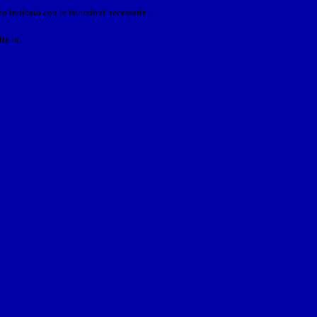
o indicato con le istruzioni necessarie.
ite la
Login Spaggiari