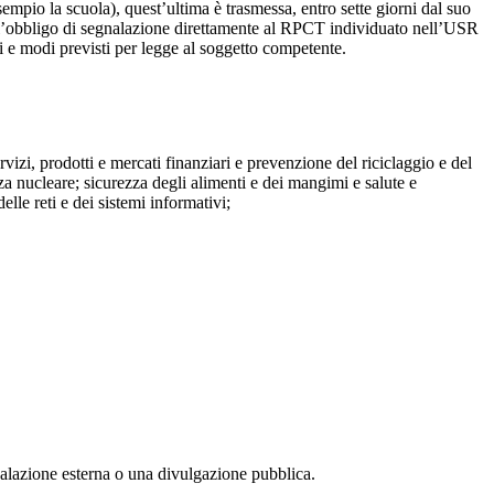
mpio la scuola), quest’ultima è trasmessa, entro sette giorni dal suo
o l’obbligo di segnalazione direttamente al RPCT individuato nell’USR
pi e modi previsti per legge al soggetto competente.
ervizi, prodotti e mercati finanziari e prevenzione del riciclaggio e del
za nucleare; sicurezza degli alimenti e dei mangimi e salute e
lle reti e dei sistemi informativi;
egnalazione esterna o una divulgazione pubblica.