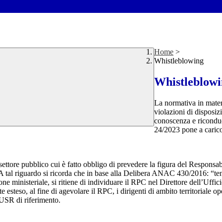
Home
>
Whistleblowing
Whistleblow
La normativa in mater
violazioni di disposiz
conoscenza e riconduc
24/2023 pone a carico 
 settore pubblico cui è fatto obbligo di prevedere la figura del Respon
 A tal riguardo si ricorda che in base alla Delibera ANAC 430/2016: “tenu
ne ministeriale, si ritiene di individuare il RPC nel Direttore dell’Uffici
 esteso, al fine di agevolare il RPC, i dirigenti di ambito territoriale o
’USR di riferimento.