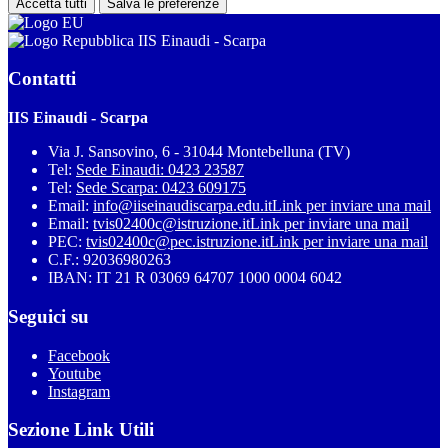
Accetta tutti
Salva le preferenze
IIS Einaudi - Scarpa
Contatti
IIS Einaudi - Scarpa
Via J. Sansovino, 6 - 31044 Montebelluna (TV)
Tel:
Sede Einaudi: 0423 23587
Tel:
Sede Scarpa: 0423 609175
Email:
info@iiseinaudiscarpa.edu.it
Link per inviare una mail
Email:
tvis02400c@istruzione.it
Link per inviare una mail
PEC:
tvis02400c@pec.istruzione.it
Link per inviare una mail
C.F.: 92036980263
IBAN: IT 21 R 03069 64707 1000 0004 6042
Seguici su
Facebook
Youtube
Instagram
Sezione Link Utili