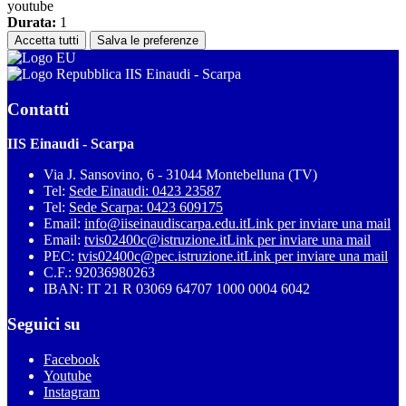
youtube
Durata:
1
Accetta tutti
Salva le preferenze
IIS Einaudi - Scarpa
Contatti
IIS Einaudi - Scarpa
Via J. Sansovino, 6 - 31044 Montebelluna (TV)
Tel:
Sede Einaudi: 0423 23587
Tel:
Sede Scarpa: 0423 609175
Email:
info@iiseinaudiscarpa.edu.it
Link per inviare una mail
Email:
tvis02400c@istruzione.it
Link per inviare una mail
PEC:
tvis02400c@pec.istruzione.it
Link per inviare una mail
C.F.: 92036980263
IBAN: IT 21 R 03069 64707 1000 0004 6042
Seguici su
Facebook
Youtube
Instagram