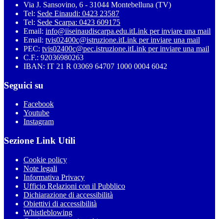
Via J. Sansovino, 6 - 31044 Montebelluna (TV)
Tel:
Sede Einaudi: 0423 23587
Tel:
Sede Scarpa: 0423 609175
Email:
info@iiseinaudiscarpa.edu.it
Link per inviare una mail
Email:
tvis02400c@istruzione.it
Link per inviare una mail
PEC:
tvis02400c@pec.istruzione.it
Link per inviare una mail
C.F.: 92036980263
IBAN: IT 21 R 03069 64707 1000 0004 6042
Seguici su
Facebook
Youtube
Instagram
Sezione Link Utili
Cookie policy
Note legali
Informativa Privacy
Ufficio Relazioni con il Pubblico
Dichiarazione di accessibilità
Obiettivi di accessibilità
Whistleblowing