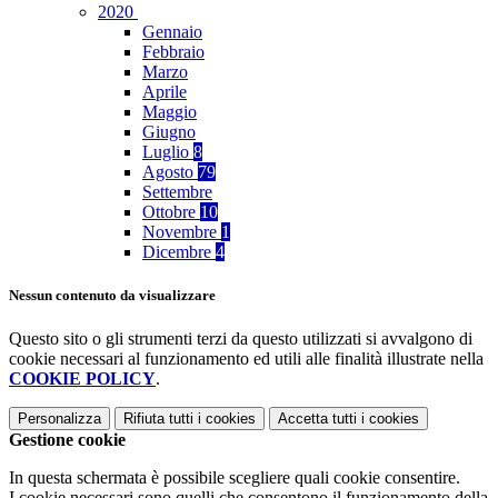
2020
Gennaio
Febbraio
Marzo
Aprile
Maggio
Giugno
Luglio
8
Agosto
79
Settembre
Ottobre
10
Novembre
1
Dicembre
4
Nessun contenuto da visualizzare
Questo sito o gli strumenti terzi da questo utilizzati si avvalgono di
cookie necessari al funzionamento ed utili alle finalità illustrate nella
COOKIE POLICY
.
Personalizza
Rifiuta tutti
i cookies
Accetta tutti
i cookies
Gestione cookie
In questa schermata è possibile scegliere quali cookie consentire.
I cookie necessari sono quelli che consentono il funzionamento della