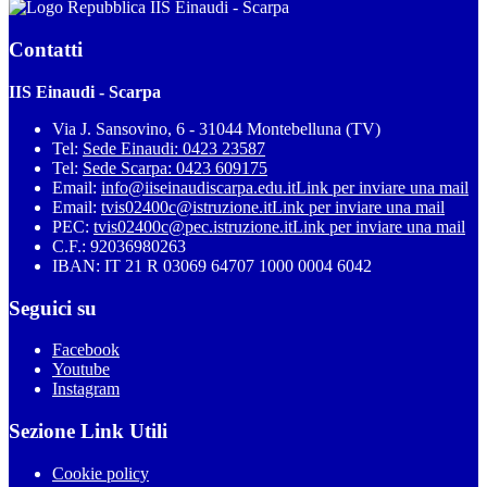
IIS Einaudi - Scarpa
Contatti
IIS Einaudi - Scarpa
Via J. Sansovino, 6 - 31044 Montebelluna (TV)
Tel:
Sede Einaudi: 0423 23587
Tel:
Sede Scarpa: 0423 609175
Email:
info@iiseinaudiscarpa.edu.it
Link per inviare una mail
Email:
tvis02400c@istruzione.it
Link per inviare una mail
PEC:
tvis02400c@pec.istruzione.it
Link per inviare una mail
C.F.: 92036980263
IBAN: IT 21 R 03069 64707 1000 0004 6042
Seguici su
Facebook
Youtube
Instagram
Sezione Link Utili
Cookie policy