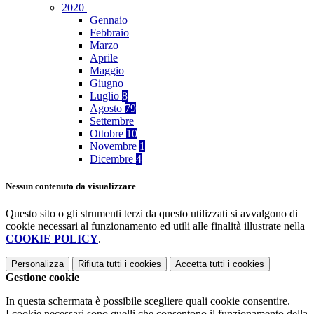
2020
Gennaio
Febbraio
Marzo
Aprile
Maggio
Giugno
Luglio
8
Agosto
79
Settembre
Ottobre
10
Novembre
1
Dicembre
4
Nessun contenuto da visualizzare
Questo sito o gli strumenti terzi da questo utilizzati si avvalgono di
cookie necessari al funzionamento ed utili alle finalità illustrate nella
COOKIE POLICY
.
Personalizza
Rifiuta tutti
i cookies
Accetta tutti
i cookies
Gestione cookie
In questa schermata è possibile scegliere quali cookie consentire.
I cookie necessari sono quelli che consentono il funzionamento della