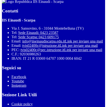
IIS Einaudi - Scarpa
Contatti
IIS Einaudi - Scarpa
Via J. Sansovino, 6 - 31044 Montebelluna (TV)
Tel:
Sede Einaudi: 0423 23587
Tel:
Sede Scarpa: 0423 609175
Email:
info@iiseinaudiscarpa.edu.it
Link per inviare una mail
Email:
tvis02400c@istruzione.it
Link per inviare una mail
PEC:
tvis02400c@pec.istruzione.it
Link per inviare una mail
C.F.: 92036980263
IBAN: IT 21 R 03069 64707 1000 0004 6042
Seguici su
Facebook
Youtube
Instagram
Sezione Link Utili
Cookie policy