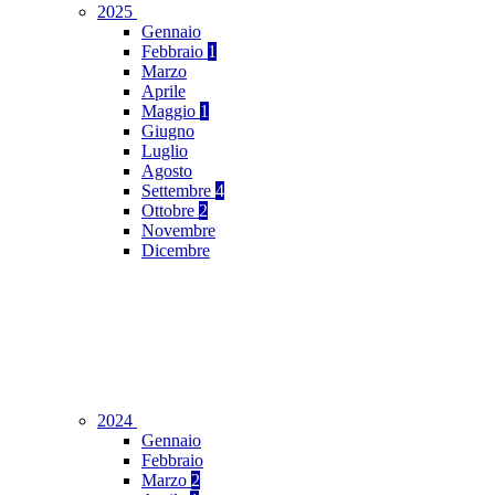
2025
Gennaio
Febbraio
1
Marzo
Aprile
Maggio
1
Giugno
Luglio
Agosto
Settembre
4
Ottobre
2
Novembre
Dicembre
2024
Gennaio
Febbraio
Marzo
2