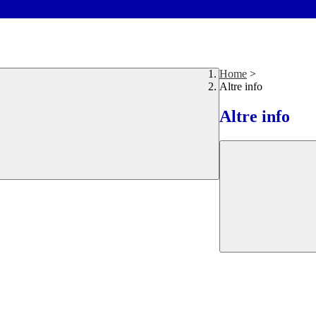
Home
>
Altre info
Altre info