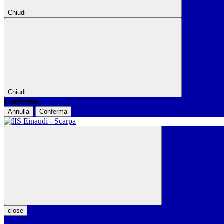
Chiudi
Chiudi
Conferma
Annulla
Conferma
close