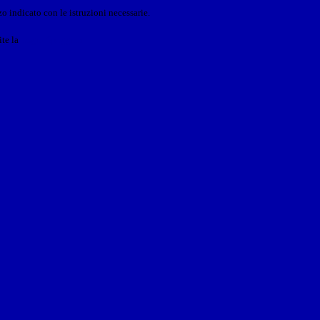
o indicato con le istruzioni necessarie.
ite la
Login Spaggiari