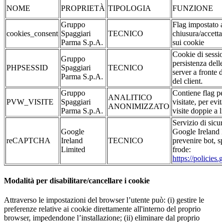
NOME
PROPRIETÀ
TIPOLOGIA
FUNZIONE
Gruppo
Flag impostato a
cookies_consent
Spaggiari
TECNICO
chiusura/accett
Parma S.p.A.
sui cookie
Cookie di sessio
Gruppo
persistenza dell
PHPSESSID
Spaggiari
TECNICO
server a fronte 
Parma S.p.A.
del client.
Gruppo
Contiene flag p
ANALITICO
PVW_VISITE
Spaggiari
visitate, per evi
ANONIMIZZATO
Parma S.p.A.
visite doppie a l
Servizio di sicu
Google
Google Ireland 
reCAPTCHA
Ireland
TECNICO
prevenire bot, s
Limited
frode:
https://policie
Modalità per disabilitare/cancellare i cookie
Attraverso le impostazioni del browser l’utente può: (i) gestire le
preferenze relative ai cookie direttamente all'interno del proprio
browser, impedendone l’installazione; (ii) eliminare dal proprio