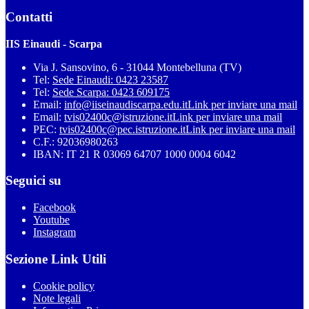
Contatti
IIS Einaudi - Scarpa
Via J. Sansovino, 6 - 31044 Montebelluna (TV)
Tel:
Sede Einaudi: 0423 23587
Tel:
Sede Scarpa: 0423 609175
Email:
info@iiseinaudiscarpa.edu.it
Link per inviare una mail
Email:
tvis02400c@istruzione.it
Link per inviare una mail
PEC:
tvis02400c@pec.istruzione.it
Link per inviare una mail
C.F.: 92036980263
IBAN: IT 21 R 03069 64707 1000 0004 6042
Seguici su
Facebook
Youtube
Instagram
Sezione Link Utili
Cookie policy
Note legali