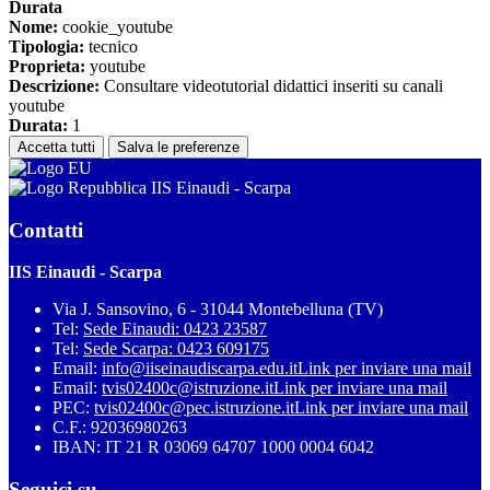
Durata
Nome:
cookie_youtube
Tipologia:
tecnico
Proprieta:
youtube
Descrizione:
Consultare videotutorial didattici inseriti su canali
youtube
Durata:
1
Accetta tutti
Salva le preferenze
IIS Einaudi - Scarpa
Contatti
IIS Einaudi - Scarpa
Via J. Sansovino, 6 - 31044 Montebelluna (TV)
Tel:
Sede Einaudi: 0423 23587
Tel:
Sede Scarpa: 0423 609175
Email:
info@iiseinaudiscarpa.edu.it
Link per inviare una mail
Email:
tvis02400c@istruzione.it
Link per inviare una mail
PEC:
tvis02400c@pec.istruzione.it
Link per inviare una mail
C.F.: 92036980263
IBAN: IT 21 R 03069 64707 1000 0004 6042
Seguici su