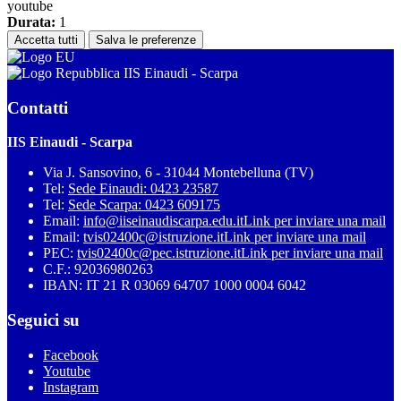
youtube
Durata:
1
Accetta tutti
Salva le preferenze
IIS Einaudi - Scarpa
Contatti
IIS Einaudi - Scarpa
Via J. Sansovino, 6 - 31044 Montebelluna (TV)
Tel:
Sede Einaudi: 0423 23587
Tel:
Sede Scarpa: 0423 609175
Email:
info@iiseinaudiscarpa.edu.it
Link per inviare una mail
Email:
tvis02400c@istruzione.it
Link per inviare una mail
PEC:
tvis02400c@pec.istruzione.it
Link per inviare una mail
C.F.: 92036980263
IBAN: IT 21 R 03069 64707 1000 0004 6042
Seguici su
Facebook
Youtube
Instagram