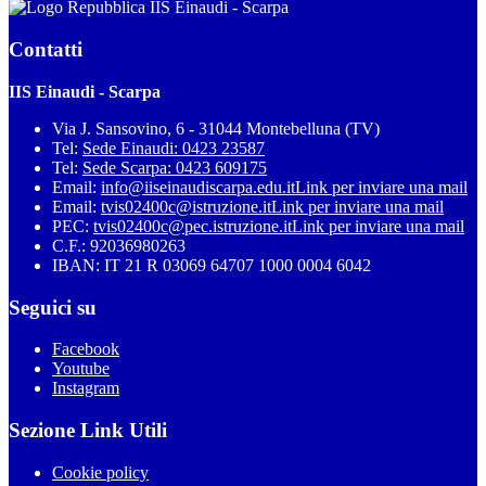
IIS Einaudi - Scarpa
Contatti
IIS Einaudi - Scarpa
Via J. Sansovino, 6 - 31044 Montebelluna (TV)
Tel:
Sede Einaudi: 0423 23587
Tel:
Sede Scarpa: 0423 609175
Email:
info@iiseinaudiscarpa.edu.it
Link per inviare una mail
Email:
tvis02400c@istruzione.it
Link per inviare una mail
PEC:
tvis02400c@pec.istruzione.it
Link per inviare una mail
C.F.: 92036980263
IBAN: IT 21 R 03069 64707 1000 0004 6042
Seguici su
Facebook
Youtube
Instagram
Sezione Link Utili
Cookie policy