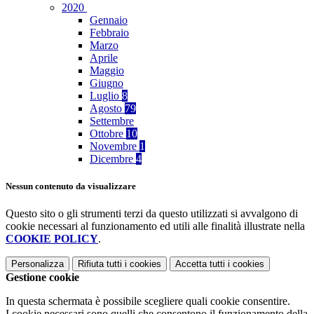
2020
Gennaio
Febbraio
Marzo
Aprile
Maggio
Giugno
Luglio
8
Agosto
79
Settembre
Ottobre
10
Novembre
1
Dicembre
4
Nessun contenuto da visualizzare
Questo sito o gli strumenti terzi da questo utilizzati si avvalgono di
cookie necessari al funzionamento ed utili alle finalità illustrate nella
COOKIE POLICY
.
Personalizza
Rifiuta tutti
i cookies
Accetta tutti
i cookies
Gestione cookie
In questa schermata è possibile scegliere quali cookie consentire.
I cookie necessari sono quelli che consentono il funzionamento della