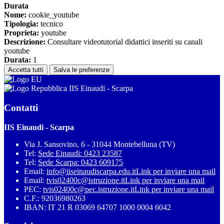
Durata
Nome:
cookie_youtube
Tipologia:
tecnico
Proprieta:
youtube
Descrizione:
Consultare videotutorial didattici inseriti su canali
youtube
Durata:
1
Accetta tutti
Salva le preferenze
IIS Einaudi - Scarpa
Contatti
IIS Einaudi - Scarpa
Via J. Sansovino, 6 - 31044 Montebelluna (TV)
Tel:
Sede Einaudi: 0423 23587
Tel:
Sede Scarpa: 0423 609175
Email:
info@iiseinaudiscarpa.edu.it
Link per inviare una mail
Email:
tvis02400c@istruzione.it
Link per inviare una mail
PEC:
tvis02400c@pec.istruzione.it
Link per inviare una mail
C.F.: 92036980263
IBAN: IT 21 R 03069 64707 1000 0004 6042