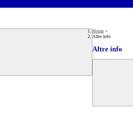
Home
>
Altre info
Altre info