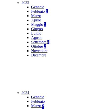
2025
Gennaio
Febbraio
1
Marzo
Aprile
Maggio
1
Giugno
Luglio
Agosto
Settembre
4
Ottobre
2
Novembre
Dicembre
2024
Gennaio
Febbraio
Marzo
2