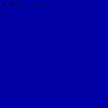
o indicato con le istruzioni necessarie.
ite la
Login Spaggiari