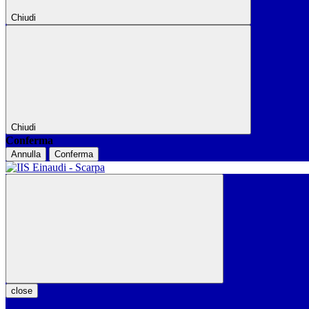
Chiudi
Chiudi
Conferma
Annulla
Conferma
close