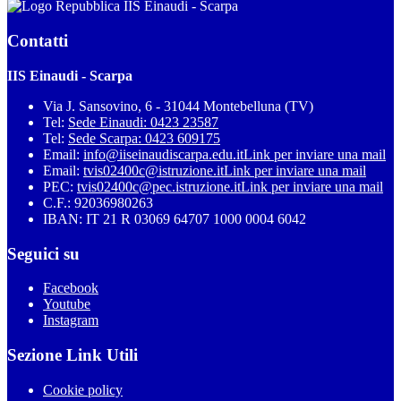
IIS Einaudi - Scarpa
Contatti
IIS Einaudi - Scarpa
Via J. Sansovino, 6 - 31044 Montebelluna (TV)
Tel:
Sede Einaudi: 0423 23587
Tel:
Sede Scarpa: 0423 609175
Email:
info@iiseinaudiscarpa.edu.it
Link per inviare una mail
Email:
tvis02400c@istruzione.it
Link per inviare una mail
PEC:
tvis02400c@pec.istruzione.it
Link per inviare una mail
C.F.: 92036980263
IBAN: IT 21 R 03069 64707 1000 0004 6042
Seguici su
Facebook
Youtube
Instagram
Sezione Link Utili
Cookie policy