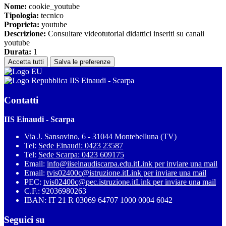
Nome:
cookie_youtube
Tipologia:
tecnico
Proprieta:
youtube
Descrizione:
Consultare videotutorial didattici inseriti su canali
youtube
Durata:
1
Accetta tutti
Salva le preferenze
IIS Einaudi - Scarpa
Contatti
IIS Einaudi - Scarpa
Via J. Sansovino, 6 - 31044 Montebelluna (TV)
Tel:
Sede Einaudi: 0423 23587
Tel:
Sede Scarpa: 0423 609175
Email:
info@iiseinaudiscarpa.edu.it
Link per inviare una mail
Email:
tvis02400c@istruzione.it
Link per inviare una mail
PEC:
tvis02400c@pec.istruzione.it
Link per inviare una mail
C.F.: 92036980263
IBAN: IT 21 R 03069 64707 1000 0004 6042
Seguici su