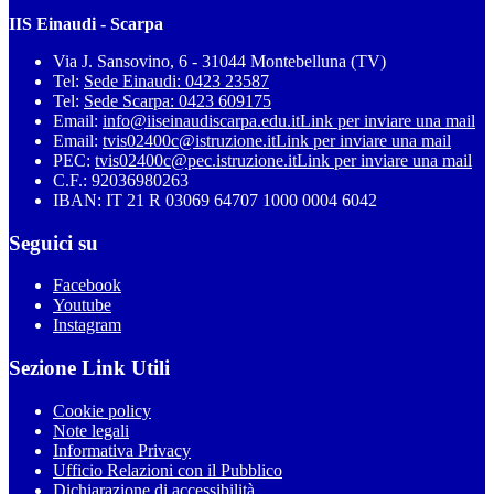
IIS Einaudi - Scarpa
Via J. Sansovino, 6 - 31044 Montebelluna (TV)
Tel:
Sede Einaudi: 0423 23587
Tel:
Sede Scarpa: 0423 609175
Email:
info@iiseinaudiscarpa.edu.it
Link per inviare una mail
Email:
tvis02400c@istruzione.it
Link per inviare una mail
PEC:
tvis02400c@pec.istruzione.it
Link per inviare una mail
C.F.: 92036980263
IBAN: IT 21 R 03069 64707 1000 0004 6042
Seguici su
Facebook
Youtube
Instagram
Sezione Link Utili
Cookie policy
Note legali
Informativa Privacy
Ufficio Relazioni con il Pubblico
Dichiarazione di accessibilità