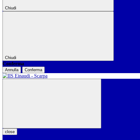
Chiudi
Chiudi
Conferma
Annulla
Conferma
close