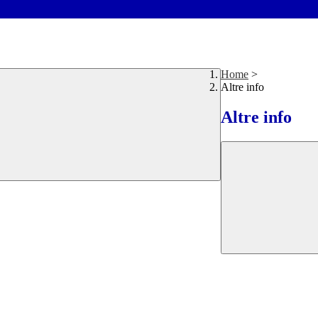
Home
>
Altre info
Altre info