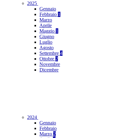
2025
Gennaio
Febbraio
1
Marzo
Aprile
Maggio
1
Giugno
Luglio
Agosto
Settembre
4
Ottobre
2
Novembre
Dicembre
2024
Gennaio
Febbraio
Marzo
2