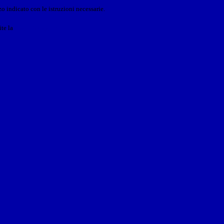
o indicato con le istruzioni necessarie.
ite la
Login Spaggiari