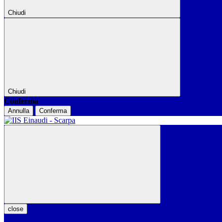
Chiudi
Chiudi
Conferma
Annulla
Conferma
close