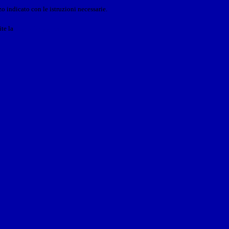
o indicato con le istruzioni necessarie.
ite la
Login Spaggiari