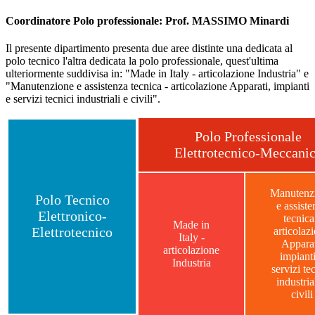
Coordinatore Polo professionale: Prof. MASSIMO Minardi
Il presente dipartimento presenta due aree distinte una dedicata al
polo tecnico l'altra dedicata la polo professionale, quest'ultima
ulteriormente suddivisa in: "
Made in Italy - articolazione Industria" e
"Manutenzione e assistenza tecnica - articolazione Apparati, impianti
e servizi tecnici industriali e civili".
Polo Professionale
Elettrotecnico-Meccani
Manutenz
Polo Tecnico
e assiste
Elettronico-
tecnica
Made in
Elettrotecnico
articolaz
Italy -
Apparat
articolazione
impianti
Industria
servizi te
industria
civili