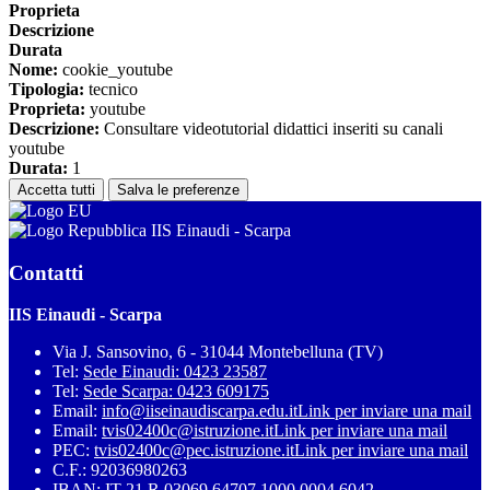
Proprieta
Descrizione
Durata
Nome:
cookie_youtube
Tipologia:
tecnico
Proprieta:
youtube
Descrizione:
Consultare videotutorial didattici inseriti su canali
youtube
Durata:
1
Accetta tutti
Salva le preferenze
IIS Einaudi - Scarpa
Contatti
IIS Einaudi - Scarpa
Via J. Sansovino, 6 - 31044 Montebelluna (TV)
Tel:
Sede Einaudi: 0423 23587
Tel:
Sede Scarpa: 0423 609175
Email:
info@iiseinaudiscarpa.edu.it
Link per inviare una mail
Email:
tvis02400c@istruzione.it
Link per inviare una mail
PEC:
tvis02400c@pec.istruzione.it
Link per inviare una mail
C.F.: 92036980263
IBAN: IT 21 R 03069 64707 1000 0004 6042