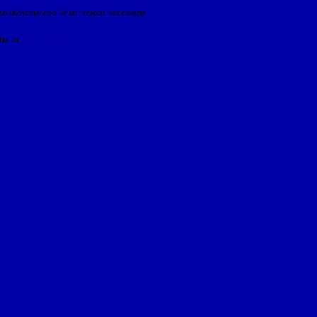
o indicato con le istruzioni necessarie.
ite la
Login Spaggiari