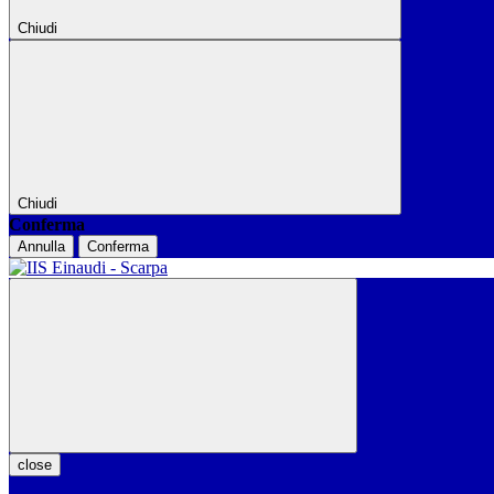
Chiudi
Chiudi
Conferma
Annulla
Conferma
close