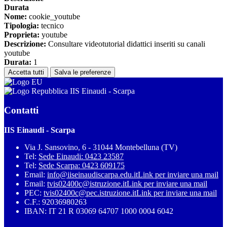
Durata
Nome:
cookie_youtube
Tipologia:
tecnico
Proprieta:
youtube
Descrizione:
Consultare videotutorial didattici inseriti su canali
youtube
Durata:
1
Accetta tutti
Salva le preferenze
IIS Einaudi - Scarpa
Contatti
IIS Einaudi - Scarpa
Via J. Sansovino, 6 - 31044 Montebelluna (TV)
Tel:
Sede Einaudi: 0423 23587
Tel:
Sede Scarpa: 0423 609175
Email:
info@iiseinaudiscarpa.edu.it
Link per inviare una mail
Email:
tvis02400c@istruzione.it
Link per inviare una mail
PEC:
tvis02400c@pec.istruzione.it
Link per inviare una mail
C.F.: 92036980263
IBAN: IT 21 R 03069 64707 1000 0004 6042