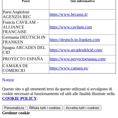
Paesi
Sito informativo
Paesi Anglofoni
https://www.becasse.it/
AGENZIA BEC
Francia CAVILAM –
ALLIANCE
https://www.cavilam.com
FRANCAISE
Germania DEUTSCH IN
https://deutsch-in-franken.com
FRANKEN
Spagna ARCADES DEL
https://www.arcadesdelcid.com/
CID
PROYECTO ESPAÑA
https://www.proyectoespana.com/
CAMARA DE
https://www.camara.es/
COMERCIO
Notizie
Questo sito o gli strumenti terzi da questo utilizzati si avvalgono di
cookie necessari al funzionamento ed utili alle finalità illustrate nella
COOKIE POLICY
.
Personalizza
Rifiuta tutti
i cookies
Accetta tutti
i cookies
Gestione cookie