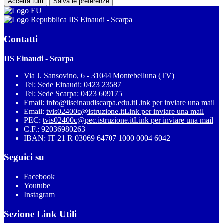
Accetta tutti
Salva le preferenze
IIS Einaudi - Scarpa
Contatti
IIS Einaudi - Scarpa
Via J. Sansovino, 6 - 31044 Montebelluna (TV)
Tel:
Sede Einaudi: 0423 23587
Tel:
Sede Scarpa: 0423 609175
Email:
info@iiseinaudiscarpa.edu.it
Link per inviare una mail
Email:
tvis02400c@istruzione.it
Link per inviare una mail
PEC:
tvis02400c@pec.istruzione.it
Link per inviare una mail
C.F.: 92036980263
IBAN: IT 21 R 03069 64707 1000 0004 6042
Seguici su
Facebook
Youtube
Instagram
Sezione Link Utili