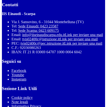
Contatti
IIS Einaudi - Scarpa
Via J. Sansovino, 6 - 31044 Montebelluna (TV)
Tel:
Sede Einaudi: 0423 23587
Tel:
Sede Scarpa: 0423 609175
Email:
info@iiseinaudiscarpa.edu.it
Link per inviare una mail
Email:
tvis02400c@istruzione.it
Link per inviare una mail
PEC:
tvis02400c@pec.istruzione.it
Link per inviare una mail
C.F.: 92036980263
IBAN: IT 21 R 03069 64707 1000 0004 6042
Seguici su
Facebook
Youtube
Instagram
Sezione Link Utili
Cookie policy
Note legali
Informativa Privacy