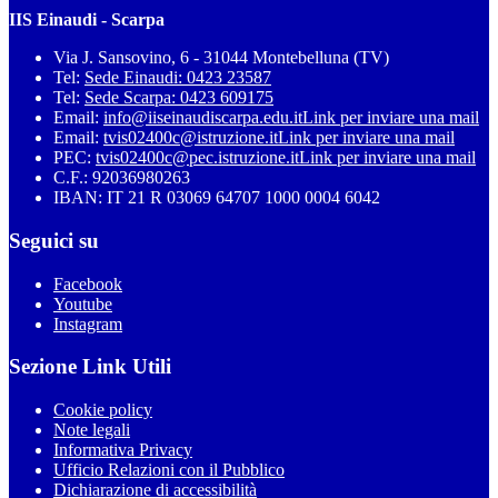
IIS Einaudi - Scarpa
Via J. Sansovino, 6 - 31044 Montebelluna (TV)
Tel:
Sede Einaudi: 0423 23587
Tel:
Sede Scarpa: 0423 609175
Email:
info@iiseinaudiscarpa.edu.it
Link per inviare una mail
Email:
tvis02400c@istruzione.it
Link per inviare una mail
PEC:
tvis02400c@pec.istruzione.it
Link per inviare una mail
C.F.: 92036980263
IBAN: IT 21 R 03069 64707 1000 0004 6042
Seguici su
Facebook
Youtube
Instagram
Sezione Link Utili
Cookie policy
Note legali
Informativa Privacy
Ufficio Relazioni con il Pubblico
Dichiarazione di accessibilità