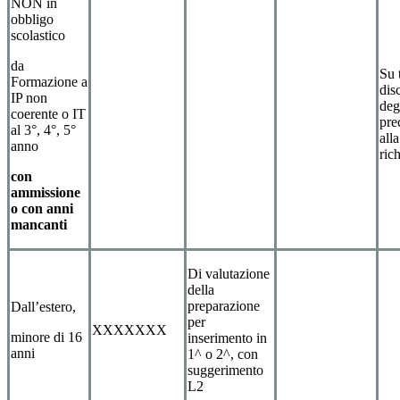
NON in
obbligo
scolastico
da
Su t
Formazione a
dis
IP non
deg
coerente o IT
pre
al 3°, 4°, 5°
alla
anno
rich
con
ammissione
o con anni
mancanti
Di valutazione
della
preparazione
Dall’estero,
per
XXXXXXX
minore di 16
inserimento in
anni
1^ o 2^, con
suggerimento
L2