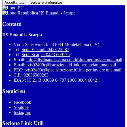
Accetta tutti
Salva le preferenze
IIS Einaudi - Scarpa
Contatti
IIS Einaudi - Scarpa
Via J. Sansovino, 6 - 31044 Montebelluna (TV)
Tel:
Sede Einaudi: 0423 23587
Tel:
Sede Scarpa: 0423 609175
Email:
info@iiseinaudiscarpa.edu.it
Link per inviare una mail
Email:
tvis02400c@istruzione.it
Link per inviare una mail
PEC:
tvis02400c@pec.istruzione.it
Link per inviare una mail
C.F.: 92036980263
IBAN: IT 21 R 03069 64707 1000 0004 6042
Seguici su
Facebook
Youtube
Instagram
Sezione Link Utili