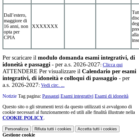
Tut
Dall’estero,
dis
maggiore di
deg
16 anni, non
XXXXXXX
pre
opta per
alla
CPIA
ins
Per scaricare il
modulo domanda esami integrativi, di
idoneità e passaggi
- per a.s. 2026-2027
:
Clicca qui
ATTENDERE Per visualizzare il
Calendario per esami
integrativi, di idoneità e colloqui di passaggio
- per
a.s. 2026-2027
:
Vedi circ. ...
Notizie
Tag pagina:
Passaggi
Esami integrativi
Esami di idoneità
Questo sito o gli strumenti terzi da questo utilizzati si avvalgono di
cookie necessari al funzionamento ed utili alle finalità illustrate nella
COOKIE POLICY
.
Personalizza
Rifiuta tutti
i cookies
Accetta tutti
i cookies
Gestione cookie