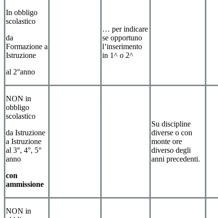
In obbligo
scolastico
… per indicare
da
se opportuno
Formazione a
l’inserimento
Istruzione
in 1^ o 2^
al 2°anno
NON in
obbligo
scolastico
Su discipline
da Istruzione
diverse o con
a Istruzione
monte ore
al 3°, 4°, 5°
diverso degli
anno
anni precedenti.
con
ammissione
NON in