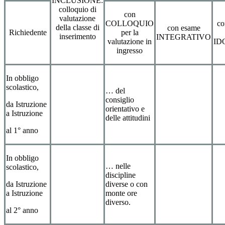
INCLUSIONE:
colloquio di
con
valutazione
COLLOQUIO
co
della classe di
con esame
Richiedente
per la
inserimento
INTEGRATIVO
valutazione in
ID
ingresso
In obbligo
scolastico,
… del
consiglio
da Istruzione
orientativo e
a Istruzione
delle attitudini
al 1° anno
In obbligo
… nelle
scolastico,
discipline
da Istruzione
diverse o con
a Istruzione
monte ore
diverso.
al 2° anno