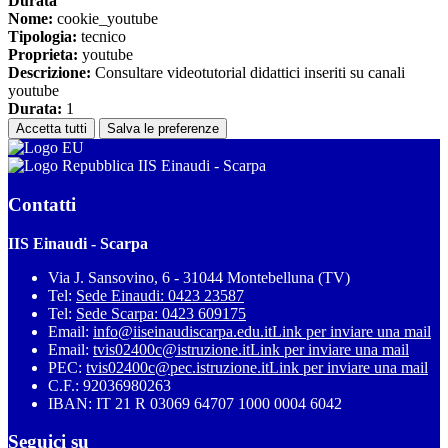
Durata
Nome:
cookie_youtube
Tipologia:
tecnico
Proprieta:
youtube
Descrizione:
Consultare videotutorial didattici inseriti su canali
youtube
Durata:
1
Accetta tutti
Salva le preferenze
IIS Einaudi - Scarpa
Contatti
IIS Einaudi - Scarpa
Via J. Sansovino, 6 - 31044 Montebelluna (TV)
Tel:
Sede Einaudi: 0423 23587
Tel:
Sede Scarpa: 0423 609175
Email:
info@iiseinaudiscarpa.edu.it
Link per inviare una mail
Email:
tvis02400c@istruzione.it
Link per inviare una mail
PEC:
tvis02400c@pec.istruzione.it
Link per inviare una mail
C.F.: 92036980263
IBAN: IT 21 R 03069 64707 1000 0004 6042
Seguici su