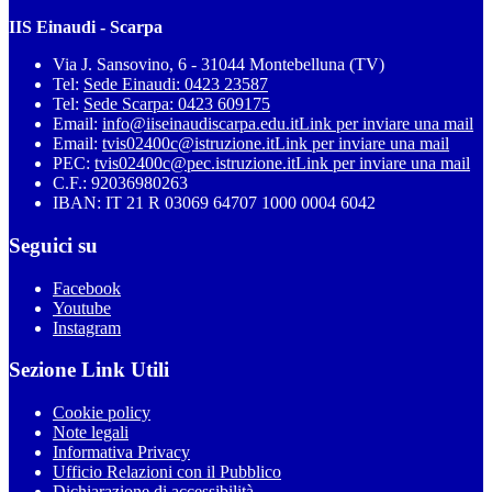
IIS Einaudi - Scarpa
Via J. Sansovino, 6 - 31044 Montebelluna (TV)
Tel:
Sede Einaudi: 0423 23587
Tel:
Sede Scarpa: 0423 609175
Email:
info@iiseinaudiscarpa.edu.it
Link per inviare una mail
Email:
tvis02400c@istruzione.it
Link per inviare una mail
PEC:
tvis02400c@pec.istruzione.it
Link per inviare una mail
C.F.: 92036980263
IBAN: IT 21 R 03069 64707 1000 0004 6042
Seguici su
Facebook
Youtube
Instagram
Sezione Link Utili
Cookie policy
Note legali
Informativa Privacy
Ufficio Relazioni con il Pubblico
Dichiarazione di accessibilità