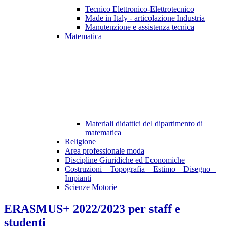
Tecnico Elettronico-Elettrotecnico
Made in Italy - articolazione Industria
Manutenzione e assistenza tecnica
Matematica
Materiali didattici del dipartimento di
matematica
Religione
Area professionale moda
Discipline Giuridiche ed Economiche
Costruzioni – Topografia – Estimo – Disegno –
Impianti
Scienze Motorie
ERASMUS+ 2022/2023 per staff e
studenti