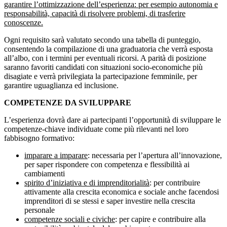
garantire l’ottimizzazione dell’esperienza: per esempio autonomia e
responsabilità, capacità di risolvere problemi, di trasferire
conoscenze.
Ogni requisito sarà valutato secondo una tabella di punteggio,
consentendo la compilazione di una graduatoria che verrà esposta
all’albo, con i termini per eventuali ricorsi. A parità di posizione
saranno favoriti candidati con situazioni socio-economiche più
disagiate e verrà privilegiata la partecipazione femminile, per
garantire uguaglianza ed inclusione.
COMPETENZE DA SVILUPPARE
L’esperienza dovrà dare ai partecipanti l’opportunità di sviluppare le
competenze-chiave individuate come più rilevanti nel loro
fabbisogno formativo:
imparare a imparare
: necessaria per l’apertura all’innovazione,
per saper rispondere con competenza e flessibilità ai
cambiamenti
spirito d’iniziativa e di imprenditorialità
: per contribuire
attivamente alla crescita economica e sociale anche facendosi
imprenditori di se stessi e saper investire nella crescita
personale
competenze sociali e civiche
: per capire e contribuire alla