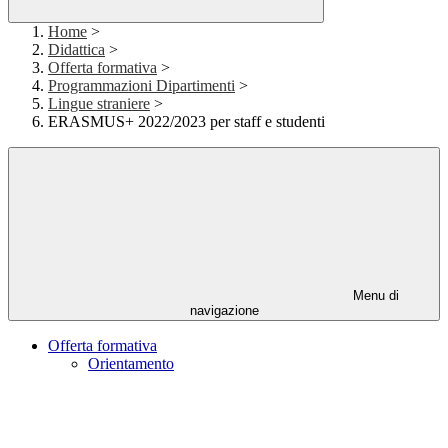
Home
>
Didattica
>
Offerta formativa
>
Programmazioni Dipartimenti
>
Lingue straniere
>
ERASMUS+ 2022/2023 per staff e studenti
Menu di
navigazione
Offerta formativa
Orientamento