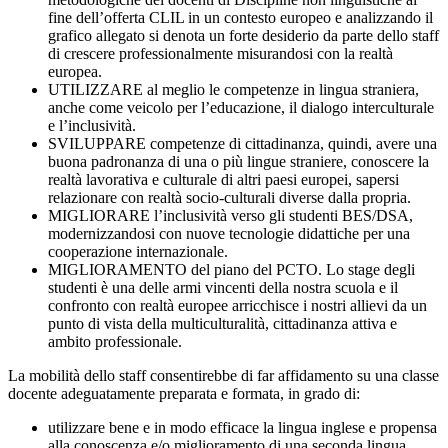
fine dell’offerta CLIL in un contesto europeo e analizzando il
grafico allegato si denota un forte desiderio da parte dello staff
di crescere professionalmente misurandosi con la realtà
europea.
UTILIZZARE al meglio le competenze in lingua straniera,
anche come veicolo per l’educazione, il dialogo interculturale
e l’inclusività.
SVILUPPARE competenze di cittadinanza, quindi, avere una
buona padronanza di una o più lingue straniere, conoscere la
realtà lavorativa e culturale di altri paesi europei, sapersi
relazionare con realtà socio-culturali diverse dalla propria.
MIGLIORARE l’inclusività verso gli studenti BES/DSA,
modernizzandosi con nuove tecnologie didattiche per una
cooperazione internazionale.
MIGLIORAMENTO del piano del PCTO. Lo stage degli
studenti è una delle armi vincenti della nostra scuola e il
confronto con realtà europee arricchisce i nostri allievi da un
punto di vista della multiculturalità, cittadinanza attiva e
ambito professionale.
La mobilità dello staff consentirebbe di far affidamento su una classe
docente adeguatamente preparata e formata, in grado di:
utilizzare bene e in modo efficace la lingua inglese e propensa
alla conoscenza e/o miglioramento di una seconda lingua