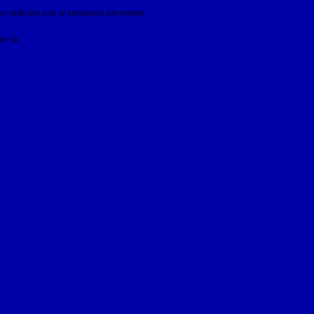
o indicato con le istruzioni necessarie.
ite la
Login Spaggiari