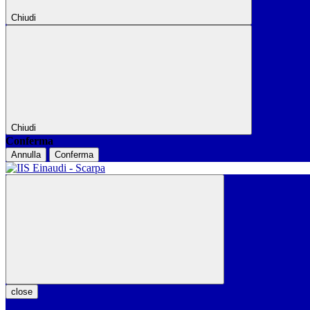
Chiudi
Chiudi
Conferma
Annulla
Conferma
close