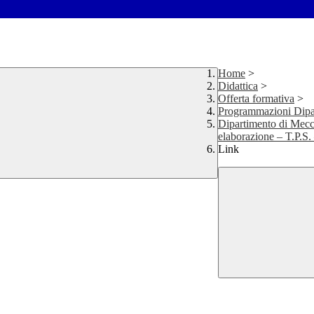
Home
>
Didattica
>
Offerta formativa
>
Programmazioni Dipa
Dipartimento di Meccan
elaborazione – T.P.S.
Link