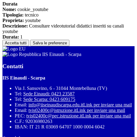
Durata
Nome:
cookie_youtube
Tipologia:
tecnico
Proprieta:
youtube
Descrizione:
Consultare videotutorial didattici inseriti su canali
youtube
Durata:
1
Accetta tutti
Salva le preferenze
IIS Einaudi - Scarpa
Contatti
IIS Einaudi - Scarpa
Via J. Sansovino, 6 - 31044 Montebelluna (TV)
Tel:
Sede Einaudi: 0423 23587
Tel:
Sede Scarpa: 0423 609175
Email:
info@iiseinaudiscarpa.edu.it
Link per inviare una mail
Email:
tvis02400c@istruzione.it
Link per inviare una mail
PEC:
tvis02400c@pec.istruzione.it
Link per inviare una mail
C.F.: 92036980263
IBAN: IT 21 R 03069 64707 1000 0004 6042