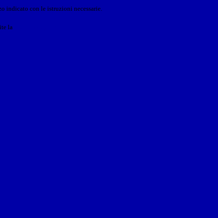
o indicato con le istruzioni necessarie.
ite la
Login Spaggiari