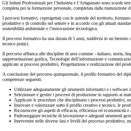
Gli Istituti Professionali per l’Industria e l’Artigianato sono scuole te
completa per la formazione personale, completata dalla maturazione di 
I percorsi formativi, coprogettati con le aziende del territorio, formano
produttive e di controllo nel settore e in accordo con gli attuali stand
sostenibilità ambientale e l’innovazione tecnologica.
Il percorso formativo ha una durata di 5 anni, suddivisi in un biennio or
tecnico pratici.
Il percorso affianca alle discipline di area comune - italiano, storia, li
rappresentazione grafica, Tecnologie dell’informazione e comunicazione
applicate ai processi produttivi, Progettazione e realizzazione del pr
A conclusione del percorso quinquennale, il profilo formativo del diploma
competenze seguenti:
Utilizzare adeguatamente gli strumenti informatici e i software de
Selezionare e gestire i processi di produzione in rapporto ai mate
Applicare le procedure che disciplinano i processi produttivi, nel 
Innovare e valorizzare sotto il profilo creativo e tecnico, le produ
Riconoscere gli aspetti di efficacia, efficienza ed economicità e a
Padroneggiare tecniche di lavorazione e adeguati strumenti gesti
Intervenire nelle diverse fasi e livelli del processo produttivo, 