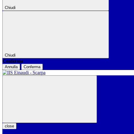
Chiudi
Chiudi
Conferma
Annulla
Conferma
close