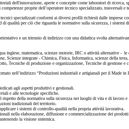
rritoriali dell'innovazione, aperte e concepite come laboratori di ricerca
competenze proprie dell’operatore tecnico specializzato, trasversali e t
 tecnici specializzati conformi ai diversi profili richiesti dalle imprese 
ard di qualità per ciò che riguarda le normative sulla sicurezza, i siste
ientativo e un triennio di indirizzo con una didattica svolta alternativam
ngua inglese, matematica, scienze motorie, IRC o attività alternative - le 
, Scienze integrate - Chimica, Fisica, Informatica, scienze della terra
odotto, Tecniche di produzione e organizzazione, Tecniche di gestione e
to nell’indirizzo “Produzioni industriali e artigianali per il Made in Ita
dicati agli aspetti produttivi e gestionali.
riali e alle tecnologie specifiche.
rispetto della normativa sulla sicurezza nei luoghi di vita e di lavoro e s
zioni tradizionali del territorio.
pplicare i sistemi di controllo-qualità nella propria attività lavorativa.
onali nella elaborazione, diffusione e commercializzazione dei prodotti 
mantenendo la visione sistemica.