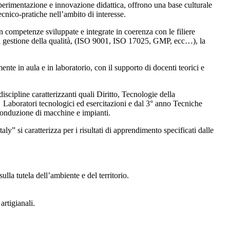
, sperimentazione e innovazione didattica, offrono una base culturale
ecnico-pratiche nell’ambito di interesse.
con competenze sviluppate e integrate in coerenza con le filiere
mi di gestione della qualità, (ISO 9001, ISO 17025, GMP, ecc…), la
ente in aula e in laboratorio, con il supporto di docenti teorici e
discipline caratterizzanti quali Diritto, Tecnologie della
, Laboratori tecnologici ed esercitazioni e dal 3° anno Tecniche
 conduzione di macchine e impianti.
ly” si caratterizza per i risultati di apprendimento specificati dalle
ulla tutela dell’ambiente e del territorio.
artigianali.