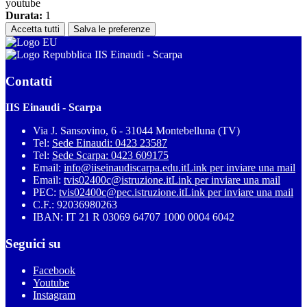
youtube
Durata:
1
Accetta tutti
Salva le preferenze
IIS Einaudi - Scarpa
Contatti
IIS Einaudi - Scarpa
Via J. Sansovino, 6 - 31044 Montebelluna (TV)
Tel:
Sede Einaudi: 0423 23587
Tel:
Sede Scarpa: 0423 609175
Email:
info@iiseinaudiscarpa.edu.it
Link per inviare una mail
Email:
tvis02400c@istruzione.it
Link per inviare una mail
PEC:
tvis02400c@pec.istruzione.it
Link per inviare una mail
C.F.: 92036980263
IBAN: IT 21 R 03069 64707 1000 0004 6042
Seguici su
Facebook
Youtube
Instagram