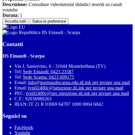
Descrizione:
Consultare videotutorial didattici inseriti su canali
youtube
Durata:
1
Accetta tutti
Salva le preferenze
IIS Einaudi - Scarpa
Contatti
IIS Einaudi - Scarpa
Via J. Sansovino, 6 - 31044 Montebelluna (TV)
Tel:
Sede Einaudi: 0423 23587
Tel:
Sede Scarpa: 0423 609175
Email:
info@iiseinaudiscarpa.edu.it
Link per inviare una mail
Email:
tvis02400c@istruzione.it
Link per inviare una mail
PEC:
tvis02400c@pec.istruzione.it
Link per inviare una mail
C.F.: 92036980263
IBAN: IT 21 R 03069 64707 1000 0004 6042
Seguici su
Facebook
Youtube