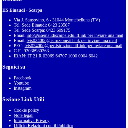
IIS Einaudi - Scarpa
Via J. Sansovino, 6 - 31044 Montebelluna (TV)
Tel:
Sede Einaudi: 0423 23587
Tel:
Sede Scarpa: 0423 609175
Email:
info@iiseinaudiscarpa.edu.it
Link per inviare una mail
Email:
tvis02400c@istruzione.it
Link per inviare una mail
PEC:
tvis02400c@pec.istruzione.it
Link per inviare una mail
C.F.: 92036980263
IBAN: IT 21 R 03069 64707 1000 0004 6042
Seguici su
Facebook
Youtube
Instagram
Sezione Link Utili
Cookie policy
Note legali
Informativa Privacy
Ufficio Relazioni con il Pubblico