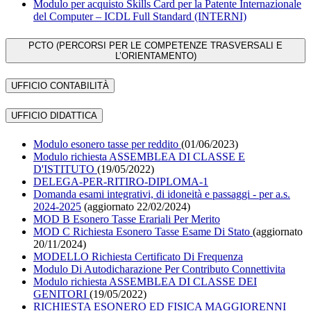
Modulo per acquisto Skills Card per la Patente Internazionale
del Computer – ICDL Full Standard (INTERNI)
PCTO (PERCORSI PER LE COMPETENZE TRASVERSALI E
L’ORIENTAMENTO)
UFFICIO CONTABILITÀ
UFFICIO DIDATTICA
Modulo esonero tasse per reddito
(01/06/2023)
Modulo richiesta ASSEMBLEA DI CLASSE E
D'ISTITUTO
(19/05/2022)
DELEGA-PER-RITIRO-DIPLOMA-1
Domanda esami integrativi, di idoneità e passaggi - per a.s.
2024-2025
(aggiornato 22/02/2024)
MOD B Esonero Tasse Erariali Per Merito
MOD C Richiesta Esonero Tasse Esame Di Stato
(aggiornato
20/11/2024)
MODELLO Richiesta Certificato Di Frequenza
Modulo Di Autodicharazione Per Contributo Connettivita
Modulo richiesta ASSEMBLEA DI CLASSE DEI
GENITORI
(19/05/2022)
RICHIESTA ESONERO ED FISICA MAGGIORENNI