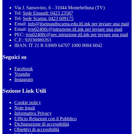
Via J. Sansovino, 6 - 31044 Montebelluna (TV)
Tel:
Sede Einaudi: 0423 23587
Tel:
Sede Scarpa: 0423 609175
Email:
info@iiseinaudiscarpa.edu.it
Link per inviare una mail
Email:
tvis02400c@istruzione.it
Link per inviare una mail
PEC:
tvis02400c@pec.istruzione.it
Link per inviare una mail
C.F.: 92036980263
IBAN: IT 21 R 03069 64707 1000 0004 6042
Seguici su
Facebook
Youtube
Instagram
Sezione Link Utili
Cookie policy
Note legali
Informativa Privacy
Ufficio Relazioni con il Pubblico
Dichiarazione di accessibilità
Obiettivi di accessibilità