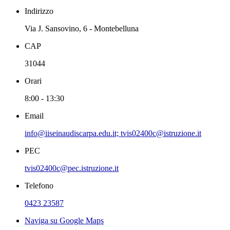
Indirizzo
Via J. Sansovino, 6 - Montebelluna
CAP
31044
Orari
8:00 - 13:30
Email
info@iiseinaudiscarpa.edu.it; tvis02400c@istruzione.it
PEC
tvis02400c@pec.istruzione.it
Telefono
0423 23587
Naviga su Google Maps