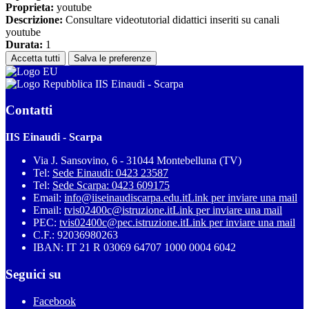
Proprieta:
youtube
Descrizione:
Consultare videotutorial didattici inseriti su canali
youtube
Durata:
1
Accetta tutti
Salva le preferenze
IIS Einaudi - Scarpa
Contatti
IIS Einaudi - Scarpa
Via J. Sansovino, 6 - 31044 Montebelluna (TV)
Tel:
Sede Einaudi: 0423 23587
Tel:
Sede Scarpa: 0423 609175
Email:
info@iiseinaudiscarpa.edu.it
Link per inviare una mail
Email:
tvis02400c@istruzione.it
Link per inviare una mail
PEC:
tvis02400c@pec.istruzione.it
Link per inviare una mail
C.F.: 92036980263
IBAN: IT 21 R 03069 64707 1000 0004 6042
Seguici su
Facebook