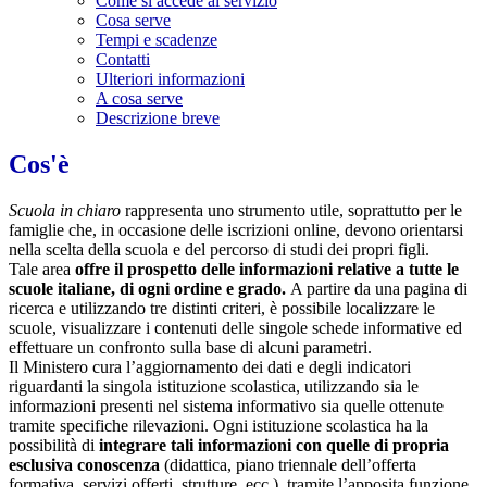
Come si accede al servizio
Cosa serve
Tempi e scadenze
Contatti
Ulteriori informazioni
A cosa serve
Descrizione breve
Cos'è
Scuola in chiaro
rappresenta uno strumento utile, soprattutto per le
famiglie che, in occasione delle iscrizioni online, devono orientarsi
nella scelta della scuola e del percorso di studi dei propri figli.
Tale area
offre il prospetto delle informazioni relative a tutte le
scuole italiane, di ogni ordine e grado.
A partire da una pagina di
ricerca e utilizzando tre distinti criteri, è possibile localizzare le
scuole, visualizzare i contenuti delle singole schede informative ed
effettuare un confronto sulla base di alcuni parametri.
Il Ministero cura l’aggiornamento dei dati e degli indicatori
riguardanti la singola istituzione scolastica, utilizzando sia le
informazioni presenti nel sistema informativo sia quelle ottenute
tramite specifiche rilevazioni.
Ogni istituzione scolastica ha la
possibilità di
integrare tali informazioni con quelle di propria
esclusiva conoscenza
(didattica, piano triennale dell’offerta
formativa, servizi offerti, strutture, ecc.), tramite l’apposita funzione