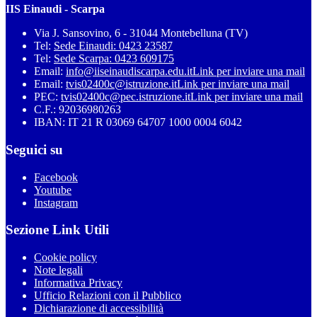
IIS Einaudi - Scarpa
Via J. Sansovino, 6 - 31044 Montebelluna (TV)
Tel:
Sede Einaudi: 0423 23587
Tel:
Sede Scarpa: 0423 609175
Email:
info@iiseinaudiscarpa.edu.it
Link per inviare una mail
Email:
tvis02400c@istruzione.it
Link per inviare una mail
PEC:
tvis02400c@pec.istruzione.it
Link per inviare una mail
C.F.: 92036980263
IBAN: IT 21 R 03069 64707 1000 0004 6042
Seguici su
Facebook
Youtube
Instagram
Sezione Link Utili
Cookie policy
Note legali
Informativa Privacy
Ufficio Relazioni con il Pubblico
Dichiarazione di accessibilità