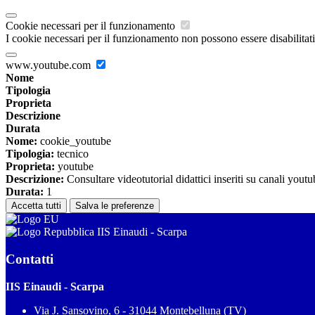
Cookie necessari per il funzionamento
I cookie necessari per il funzionamento non possono essere disabilitati.
www.youtube.com
Nome
Tipologia
Proprieta
Descrizione
Durata
Nome:
cookie_youtube
Tipologia:
tecnico
Proprieta:
youtube
Descrizione:
Consultare videotutorial didattici inseriti su canali youtu
Durata:
1
Accetta tutti
Salva le preferenze
IIS Einaudi - Scarpa
Contatti
IIS Einaudi - Scarpa
Via J. Sansovino, 6 - 31044 Montebelluna (TV)