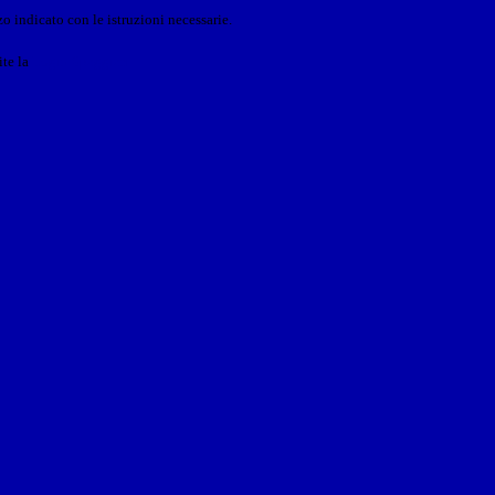
o indicato con le istruzioni necessarie.
ite la
Login Spaggiari