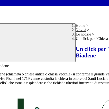
Home
>
Novità
>
Le notizie
>
Un click per "Chiesa
Un click per
Biadene
iadene.
ene (chiamata o chiesa antica o chiesa vecchia) si conferma il grande valo
ise Pisani nel 1719 venne costruita la chiesa in onore dei Santi Lucia e 
oiello" che torna a risplendere e che richiede ulteriori interventi di res