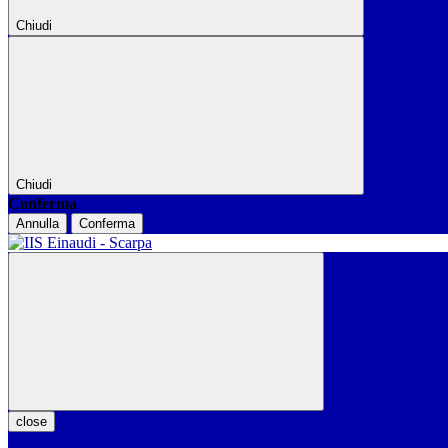
Chiudi
Chiudi
Conferma
Annulla
Conferma
close