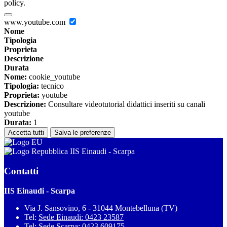
policy.
www.youtube.com
Nome
Tipologia
Proprieta
Descrizione
Durata
Nome:
cookie_youtube
Tipologia:
tecnico
Proprieta:
youtube
Descrizione:
Consultare videotutorial didattici inseriti su canali
youtube
Durata:
1
Accetta tutti
Salva le preferenze
IIS Einaudi - Scarpa
Contatti
IIS Einaudi - Scarpa
Via J. Sansovino, 6 - 31044 Montebelluna (TV)
Tel:
Sede Einaudi: 0423 23587
Tel:
Sede Scarpa: 0423 609175