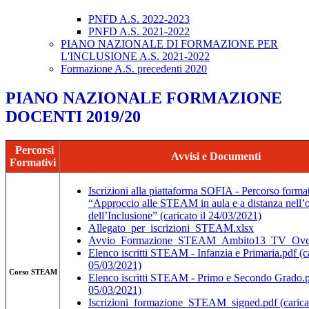
PNFD A.S. 2022-2023
PNFD A.S. 2021-2022
PIANO NAZIONALE DI FORMAZIONE PER
L'INCLUSIONE A.S. 2021-2022
Formazione A.S. precedenti 2020
PIANO NAZIONALE FORMAZIONE
DOCENTI 2019/20
Percorsi
Avvisi e Documenti
Formativi
Iscrizioni alla piattaforma SOFIA - Percorso forma
“Approccio alle STEAM in aula e a distanza nell’o
dell’Inclusione” (caricato il 24/03/2021)
Allegato_per_iscrizioni_STEAM.xlsx
Avvio_Formazione_STEAM_Ambito13_TV_Ovest
Elenco iscritti STEAM - Infanzia e Primaria.pdf (ca
05/03/2021)
Corso STEAM
Elenco iscritti STEAM - Primo e Secondo Grado.
05/03/2021)
Iscrizioni_formazione_STEAM_signed.pdf
(carica