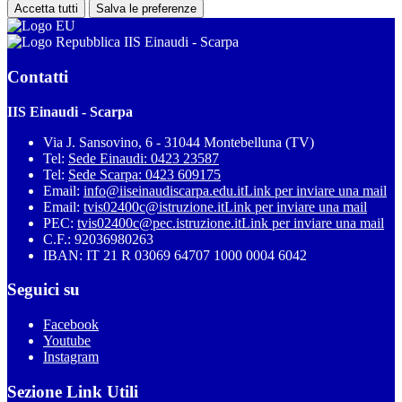
Accetta tutti
Salva le preferenze
IIS Einaudi - Scarpa
Contatti
IIS Einaudi - Scarpa
Via J. Sansovino, 6 - 31044 Montebelluna (TV)
Tel:
Sede Einaudi: 0423 23587
Tel:
Sede Scarpa: 0423 609175
Email:
info@iiseinaudiscarpa.edu.it
Link per inviare una mail
Email:
tvis02400c@istruzione.it
Link per inviare una mail
PEC:
tvis02400c@pec.istruzione.it
Link per inviare una mail
C.F.: 92036980263
IBAN: IT 21 R 03069 64707 1000 0004 6042
Seguici su
Facebook
Youtube
Instagram
Sezione Link Utili