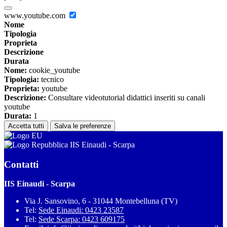
www.youtube.com
Nome
Tipologia
Proprieta
Descrizione
Durata
Nome:
cookie_youtube
Tipologia:
tecnico
Proprieta:
youtube
Descrizione:
Consultare videotutorial didattici inseriti su canali
youtube
Durata:
1
Accetta tutti
Salva le preferenze
IIS Einaudi - Scarpa
Contatti
IIS Einaudi - Scarpa
Via J. Sansovino, 6 - 31044 Montebelluna (TV)
Tel:
Sede Einaudi: 0423 23587
Tel:
Sede Scarpa: 0423 609175