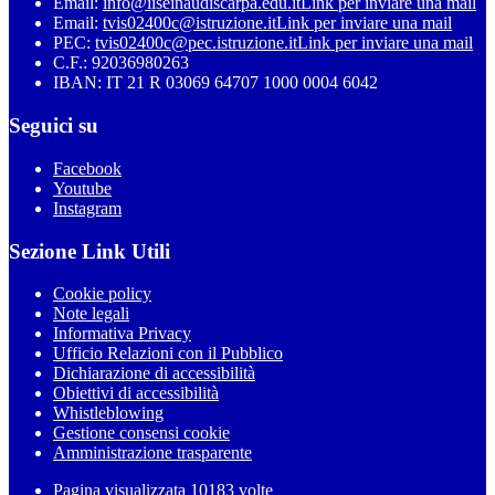
Email:
info@iiseinaudiscarpa.edu.it
Link per inviare una mail
Email:
tvis02400c@istruzione.it
Link per inviare una mail
PEC:
tvis02400c@pec.istruzione.it
Link per inviare una mail
C.F.: 92036980263
IBAN: IT 21 R 03069 64707 1000 0004 6042
Seguici su
Facebook
Youtube
Instagram
Sezione Link Utili
Cookie policy
Note legali
Informativa Privacy
Ufficio Relazioni con il Pubblico
Dichiarazione di accessibilità
Obiettivi di accessibilità
Whistleblowing
Gestione consensi cookie
Amministrazione trasparente
Pagina visualizzata
10183
volte