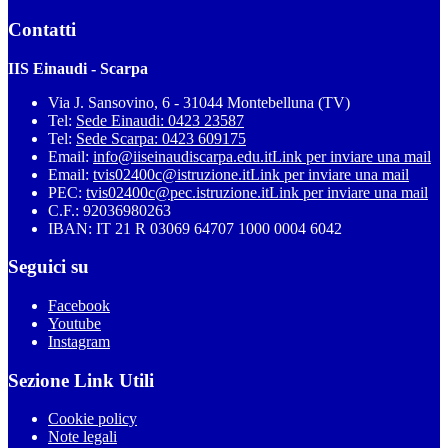
Contatti
IIS Einaudi - Scarpa
Via J. Sansovino, 6 - 31044 Montebelluna (TV)
Tel:
Sede Einaudi: 0423 23587
Tel:
Sede Scarpa: 0423 609175
Email:
info@iiseinaudiscarpa.edu.it
Link per inviare una mail
Email:
tvis02400c@istruzione.it
Link per inviare una mail
PEC:
tvis02400c@pec.istruzione.it
Link per inviare una mail
C.F.: 92036980263
IBAN: IT 21 R 03069 64707 1000 0004 6042
Seguici su
Facebook
Youtube
Instagram
Sezione Link Utili
Cookie policy
Note legali